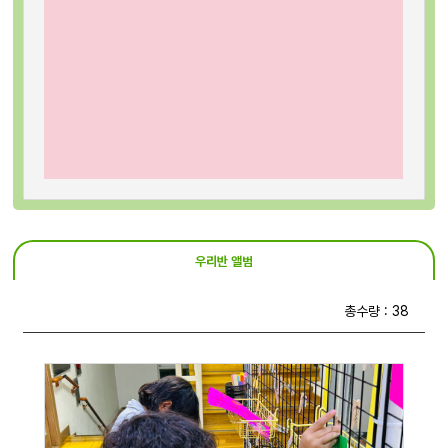
우리반 앨범
총수량 : 38