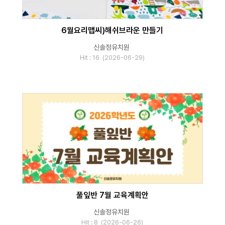
6월요리맵씨)해쉬브라운 만들기
신솔정유치원
Hit : 16 (2026-06-29)
풀잎반 7월 교육계획안
신솔정유치원
Hit : 8 (2026-06-26)