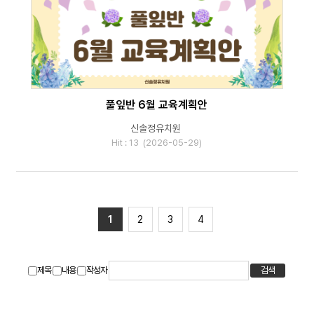
풀잎반 6월 교육계획안
신솔정유치원
Hit : 13 (2026-05-29)
1
2
3
4
제목
내용
작성자
검색