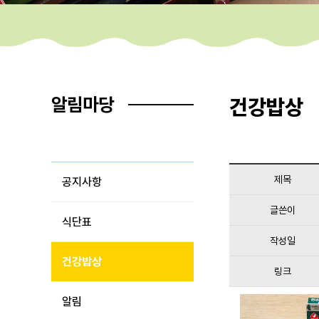
알림마당
건강밥상
제목
공지사항
글쓴이
식단표
작성일
건강밥상
링크
알림