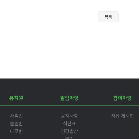
목록
유치원
알림마당
참여마당
새싹반
공지사항
자유 게시판
풀잎반
식단표
나무반
건강밥상