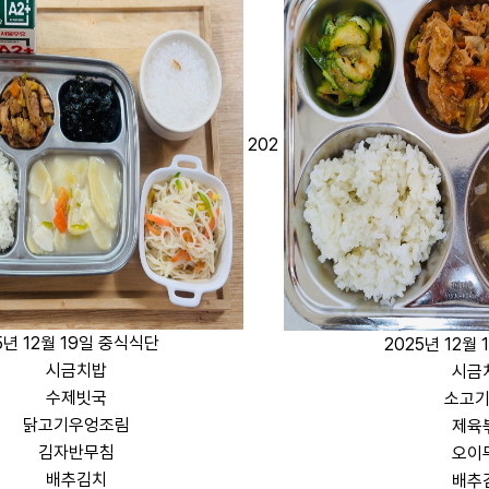
202
5년 12월 19일 중식식단
2025년 12월
시금치밥
시금
수제빗국
소고
닭고기우엉조림
제육
김자반무침
오이
배추김치
배추