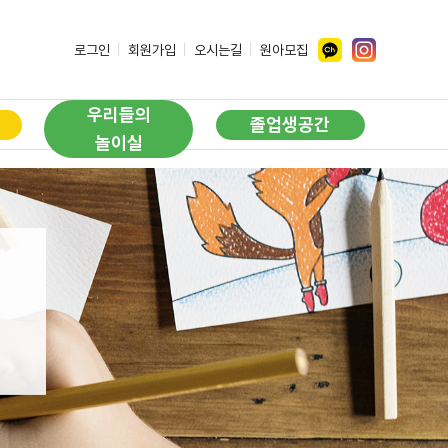
ㅣ
ㅣ
ㅣ
로그인
회원가입
오시는길
원아모집
우리들의
졸업생공간
놀이실