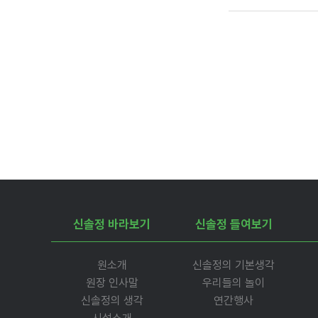
신솔정 바라보기
신솔정 들여보기
원소개
신솔정의 기본생각
원장 인사말
우리들의 놀이
신솔정의 생각
연간행사