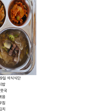
 19일 석식식단
치밥
기뭇국
볶음
무침
김치