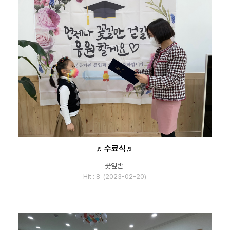
♬수료식♬
꽃잎반
Hit : 8 (2023-02-20)