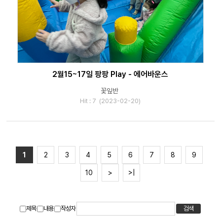
2월15~17일 팡팡 Play - 에어바운스
꽃잎반
Hit : 7 (2023-02-20)
1
2
3
4
5
6
7
8
9
10
>
>|
제목
내용
작성자
검색