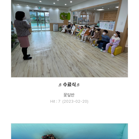
♬수료식♬
꽃잎반
Hit : 7 (2023-02-20)