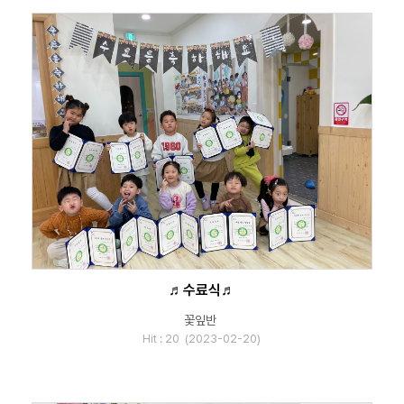
♬수료식♬
꽃잎반
Hit : 20 (2023-02-20)