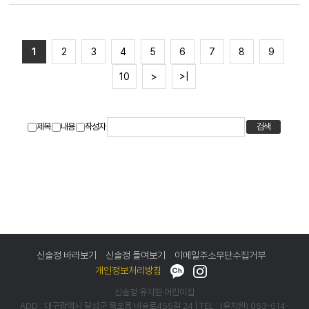
1
2
3
4
5
6
7
8
9
10
>
>|
제목
내용
작성자
검색
신솔정 바라보기
신솔정 들여보기
이메일주소무단수집거부
개인정보처리방침
신솔정 유치원·어린이집
ADD : 대구광역시 달성군 옥포읍 비슬로455길 24 | TEL : (유치원)
053-614-