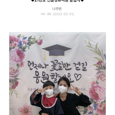
♥21년도 신솔정유치원 졸업식♥
나무반
Hit : 86 (2022-02-21)