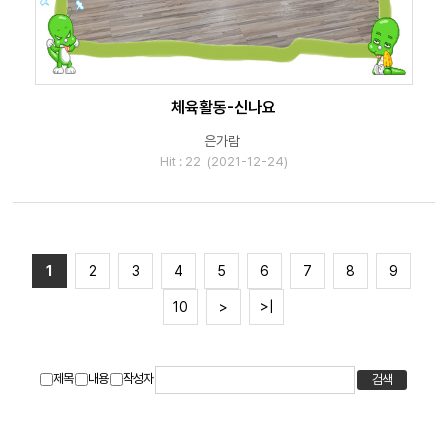
체육활동-신나요
은가람
Hit : 22 (2021-12-24)
1
2
3
4
5
6
7
8
9
10
>
>|
제목
내용
작성자
검색