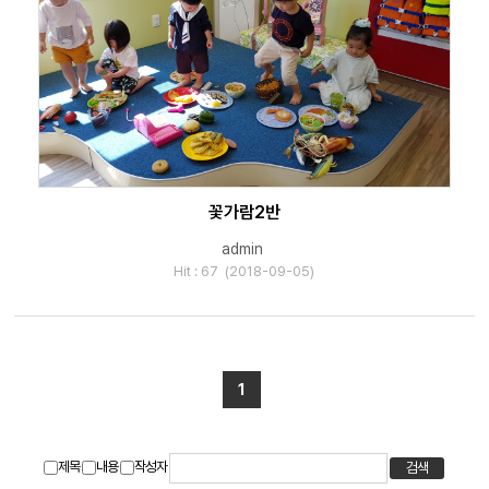
꽃가람2반
admin
Hit : 67 (2018-09-05)
1
제목
내용
작성자
검색