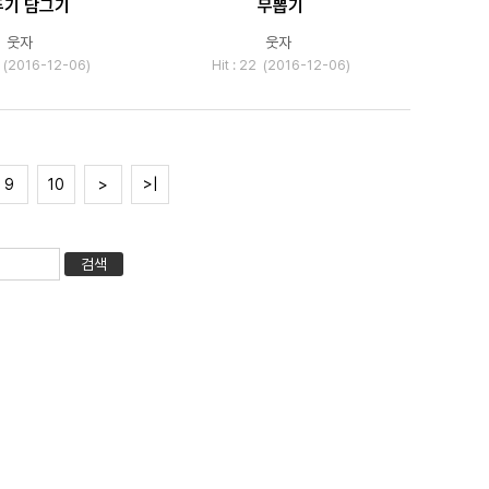
두기 담그기
무뽑기
웃자
웃자
3 (2016-12-06)
Hit : 22 (2016-12-06)
9
10
>
>|
검색