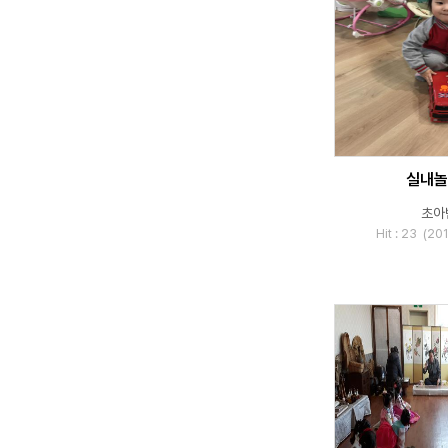
실내놀
초아
Hit : 23 (2