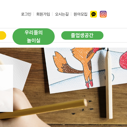
ㅣ
ㅣ
ㅣ
로그인
회원가입
오시는길
원아모집
우리들의
졸업생공간
놀이실