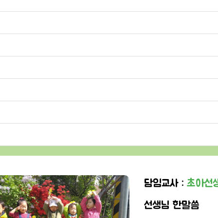
담임교사 :
초아선
선생님 한말씀