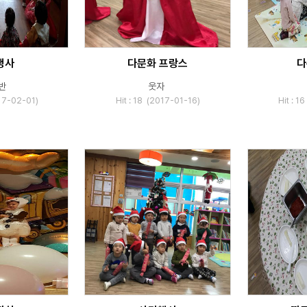
행사
다문화 프랑스
다
반
웃자
017-02-01)
Hit : 18 (2017-01-16)
Hit : 1