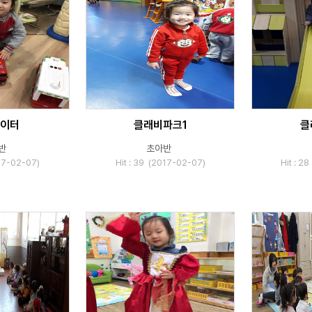
이터
클래비파크1
클
반
초아반
017-02-07)
Hit : 39 (2017-02-07)
Hit : 2