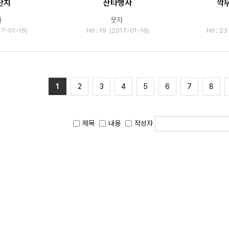
잔치
산타행사
깍
자
웃자
017-01-16)
Hit : 19 (2017-01-16)
Hit : 2
1
2
3
4
5
6
7
8
제목
내용
작성자