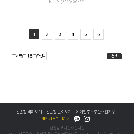
Hit : 9 (2016-06-21)
1
2
3
4
5
6
제목
내용
작성자
검색
신솔정 바라보기
신솔정 들여보기
이메일주소무단수집거부
개인정보처리방침
신솔정 유치원·어린이집
ADD : 대구광역시 달성군 옥포읍 비슬로455길 24 | TEL : (유치원)
053-614-