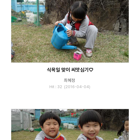
식목일 맞이 씨앗심기♡
최혜정
Hit : 32 (2016-04-04)