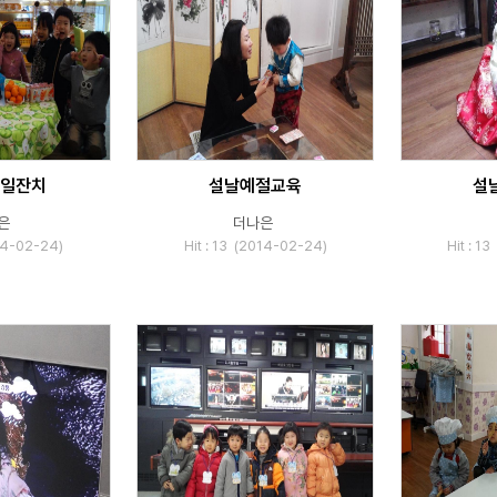
일잔치
설날예절교육
설
은
더나은
014-02-24)
Hit : 13 (2014-02-24)
Hit : 1