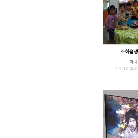
조하음생
더나
Hit : 18 (2