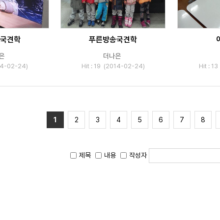
국견학
푸른방송국견학
은
더나은
014-02-24)
Hit : 19 (2014-02-24)
Hit : 1
1
2
3
4
5
6
7
8
제목
내용
작성자