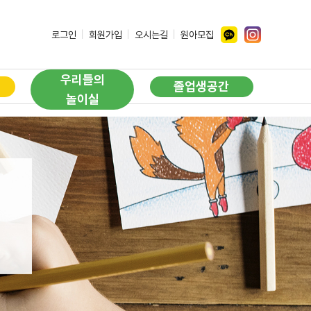
ㅣ
ㅣ
ㅣ
로그인
회원가입
오시는길
원아모집
우리들의
졸업생공간
놀이실