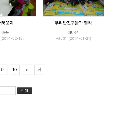
어묵꼬지
우리반친구들과 찰칵
빼꼼
더나은
3 (2014-02-12)
Hit : 31 (2014-01-21)
9
10
>
>|
검색