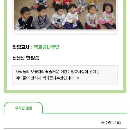
담임교사 :
잭과콩나무반
선생님 한말씀
새싹들의 보금자리
★
즐거운 어린이집
♡
사랑이 넘치는
아이들의 안식처 잭과콩나무반입니다
~♬
우리반 앨범
총수량 : 193