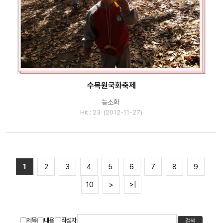
수목원국화축제
능소화
Hit : 23 (2012-11-27)
1
2
3
4
5
6
7
8
9
10
>
>|
제목
내용
작성자
검색