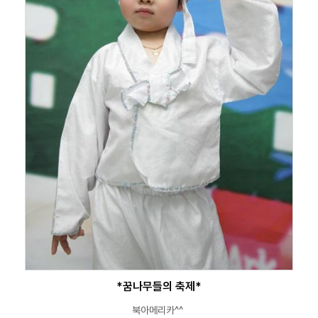
*꿈나무들의 축제*
북아메리카^^