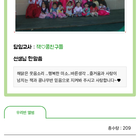
담임교사 :
잭♡콩친구들
선생님 한말씀
해맑은 웃음소리 ..행복한 미소..바른생각 ..즐거움과 사랑이
넘치는 잭과 콩나무반 믿음으로 지켜봐 주시고 사랑합니다~♥
우리반 앨범
총수량 : 209