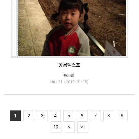
공룡엑스포
능소화
Hit : 31 (2012-01-16)
1
2
3
4
5
6
7
8
9
10
>
>|