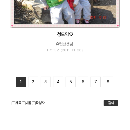
청도역♡
유럽선생님
Hit : 32 (2011-11-26)
1
2
3
4
5
6
7
8
제목
내용
작성자
검색