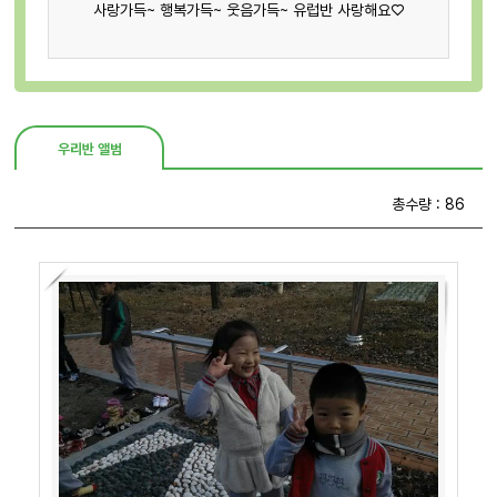
사랑가득~ 행복가득~ 웃음가득~ 유럽반 사랑해요♡
우리반 앨범
총수량 : 86