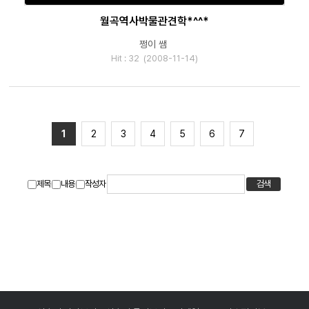
월곡역사박물관견학*^^*
쩡이 쌤
Hit : 32 (2008-11-14)
1
2
3
4
5
6
7
제목
내용
작성자
검색