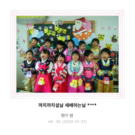
까치까치설날 세배하는날 *^^*
쩡이 쌤
Hit : 39 (2009-01-31)