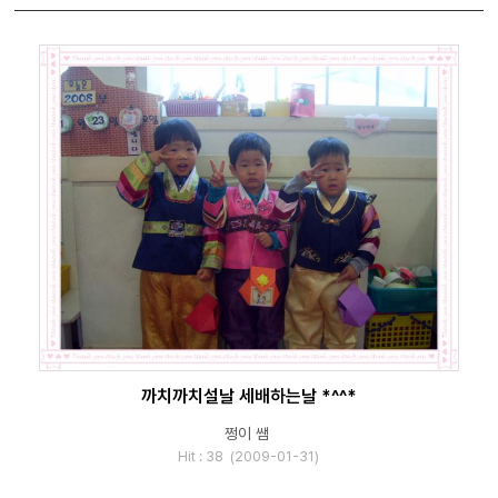
까치까치설날 세배하는날 *^^*
쩡이 쌤
Hit : 38 (2009-01-31)