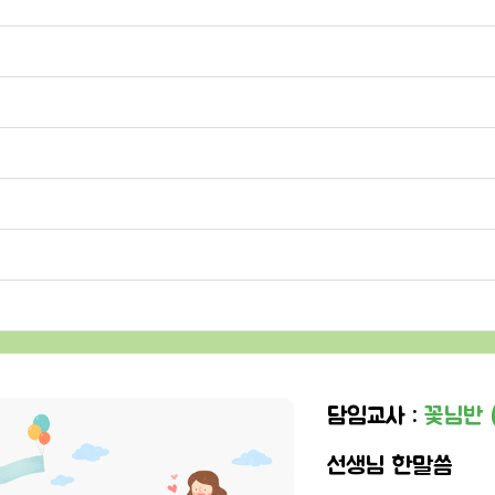
담임교사 :
꽃님반 
선생님 한말씀