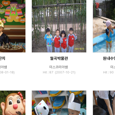
잔치
월곡박물관
원내수
리아쌤
미스코리아쌤
미
008-01-18)
Hit : 87 (2007-10-21)
Hit : 9