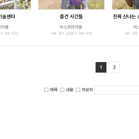
기술센타
즐건 시간들
진짜 신나는
리아쌤
미스코리아쌤
미
007-06-03)
Hit : 87 (2007-06-03)
Hit : 6
1
2
제목
내용
작성자