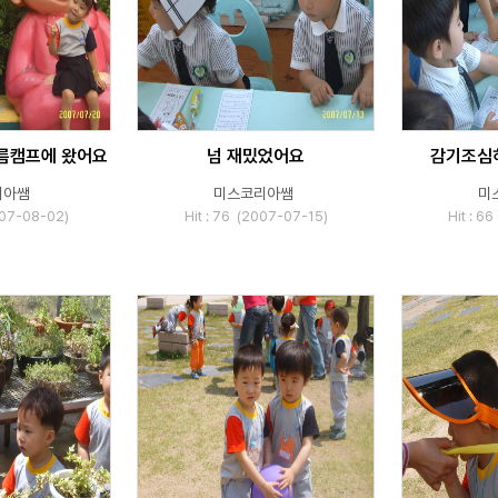
름캠프에 왔어요
넘 재밌었어요
감기조심
리아쌤
미스코리아쌤
미
007-08-02)
Hit : 76 (2007-07-15)
Hit : 6