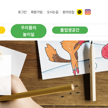
ㅣ
ㅣ
ㅣ
로그인
회원가입
오시는길
원아모집
우리들의
졸업생공간
놀이실